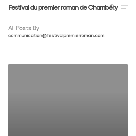
Menu
Skip
Festival du premier roman de Chambéry
to
search
main
Close
content
Menu
All Posts By
communication@festivalpremierroman.com
Bonjour
tout
le
monde !