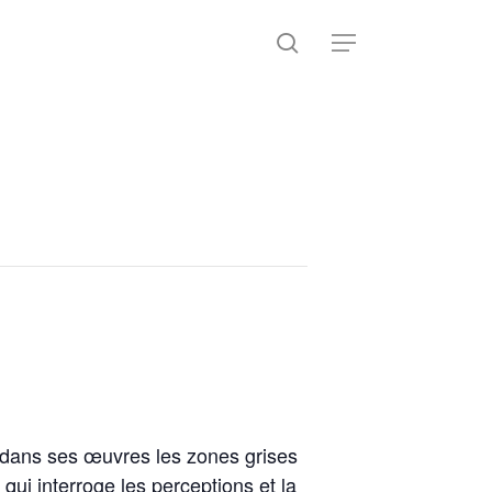
search
Menu
 dans ses œuvres les zones grises
ui interroge les perceptions et la