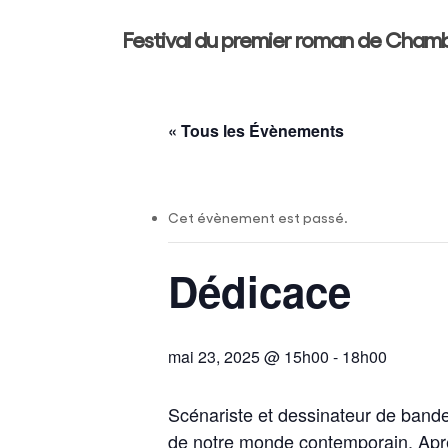
Skip
Festival du premier roman de Cham
to
main
content
« Tous les Évènements
Cet évènement est passé.
Dédicace
Hit enter to search or ESC to close
mai 23, 2025 @ 15h00
-
18h00
Scénariste et dessinateur de band
de notre monde contemporain. Après