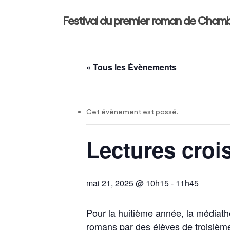
Skip
Festival du premier roman de Cham
to
main
content
« Tous les Évènements
Cet évènement est passé.
Lectures croi
Hit enter to search or ESC to close
mai 21, 2025 @ 10h15
-
11h45
Pour la huitième année, la médiath
romans par des élèves de troisièm