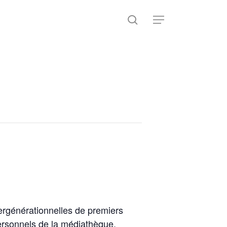
search
Menu
ergénérationnelles de premiers
ersonnels de la médiathèque.