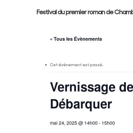
Skip
Festival du premier roman de Cham
to
main
content
« Tous les Évènements
Cet évènement est passé.
Vernissage de
Hit enter to search or ESC to close
Débarquer
mai 24, 2025 @ 14h00
-
15h00