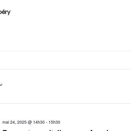
béry
mai 24, 2025 @ 14h30
-
15h30