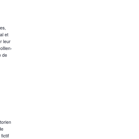
nes,
al et
r leur
ollien-
e de
torien
de
ictif