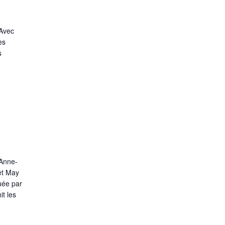
 Avec
es
s
’Anne-
 et May
uée par
it les