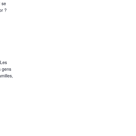
i se
or ?
 Les
s gens
milles,