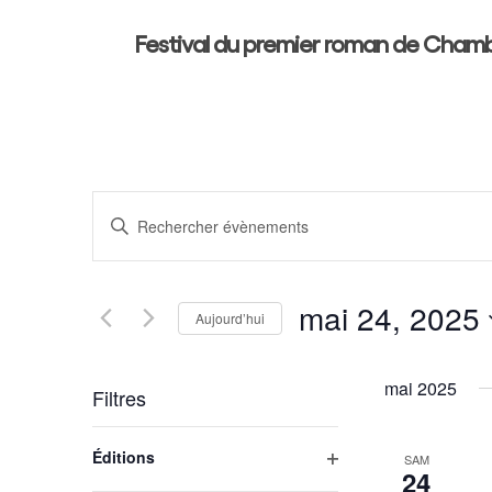
Skip
Festival du premier roman de Cham
to
main
content
Recherche
Saisir
mot-
Et
clé.
Rechercher
mai 24, 2025
Navigation
Aujourd’hui
Évènements
Sélectionnez
par
De
une
mot-
mai 2025
Filtres
date.
clé.
Vues
La
Éditions
SAM
modification
24
Évènements
Ouvrir