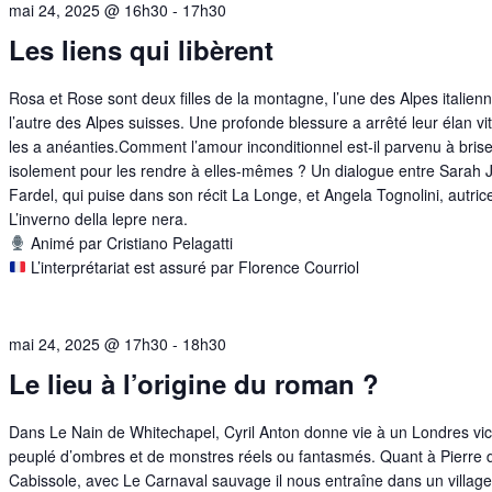
mai 24, 2025 @ 16h30
-
17h30
Les liens qui libèrent
Rosa et Rose sont deux filles de la montagne, l’une des Alpes italien
l’autre des Alpes suisses. Une profonde blessure a arrêté leur élan vit
les a anéanties.Comment l’amour inconditionnel est-il parvenu à brise
isolement pour les rendre à elles-mêmes ? Un dialogue entre Sarah J
Fardel, qui puise dans son récit La Longe, et Angela Tognolini, autric
L’inverno della lepre nera.
Animé par Cristiano Pelagatti
L’interprétariat est assuré par Florence Courriol
mai 24, 2025 @ 17h30
-
18h30
Le lieu à l’origine du roman ?
Dans Le Nain de Whitechapel, Cyril Anton donne vie à un Londres vic
peuplé d’ombres et de monstres réels ou fantasmés. Quant à Pierre 
Cabissole, avec Le Carnaval sauvage il nous entraîne dans un village f