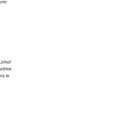
orer
Linhof
ctrice
ers le