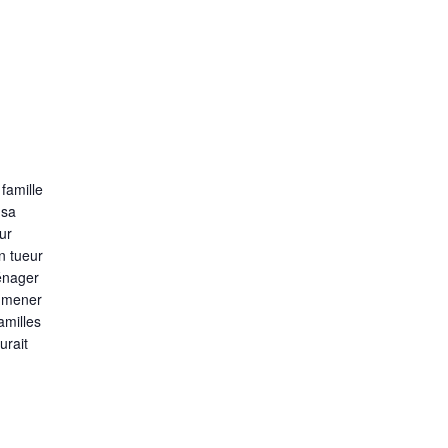
famille
 sa
ur
Un tueur
énager
e mener
amilles
urait