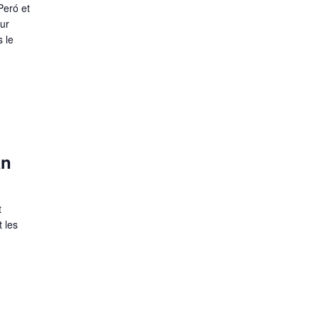
Peró et
eur
s le
an
t
 les