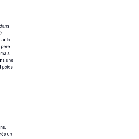
 dans
vé
sur la
n père
jamais
ans une
l poids
ens,
près un