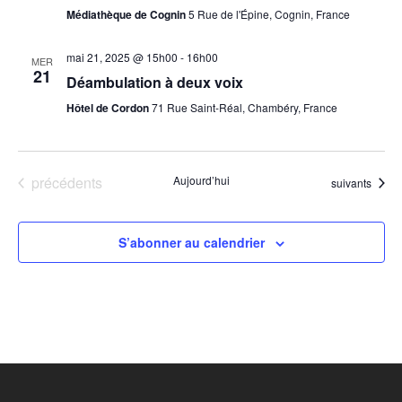
Médiathèque de Cognin
5 Rue de l'Épine, Cognin, France
mai 21, 2025 @ 15h00
-
16h00
MER
21
Déambulation à deux voix
Hôtel de Cordon
71 Rue Saint-Réal, Chambéry, France
Évènements
précédents
Aujourd’hui
Évènements
suivants
S’abonner au calendrier