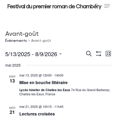
Menu
Skip
Festival du premier roman de Chambéry
to
search
main
Close
content
Menu
Avant-goût
Évènements
Avant-goût
5/13/2025
 - 
8/9/2026
Recherche
Nav
Recherche
Liste
Montrer
Sélectionnez
de
Les
Et
mai 2025
Filtres
une
vue
Navigation
date.
mai 13, 2025 @ 12h00
-
14h00
MAR
13
Év
De
Mise en bouche littéraire
Lycée hôtelier de Challes les Eaux
74 Rue du Grand Barberaz,
Vues
Challes-les-Eaux, France
Évènements
mai 21, 2025 @ 10h15
-
11h45
MER
21
Lectures croisées