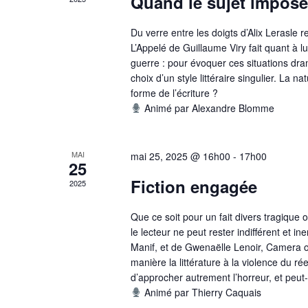
Quand le sujet impose
des
événements
Du verre entre les doigts d’Alix Lerasle r
L’Appelé de Guillaume Viry fait quant à lu
avec
guerre : pour évoquer ces situations dram
les
choix d’un style littéraire singulier. La nat
résultats
forme de l’écriture ?
filtrés.
Animé par Alexandre Blomme
MAI
mai 25, 2025 @ 16h00
-
17h00
25
Fiction engagée
2025
Que ce soit pour un fait divers tragique o
le lecteur ne peut rester indifférent et i
Manif, et de Gwenaëlle Lenoir, Camera o
manière la littérature à la violence du rée
d’approcher autrement l’horreur, et peut-
Animé par Thierry Caquais