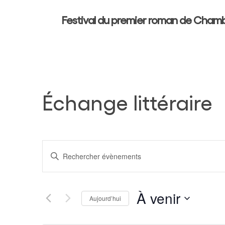
Skip
Festival du premier roman de Cham
to
main
content
Échange littéraire
Recherche
Saisir
mot-
Et
clé.
Rechercher
À venir
Navigation
Aujourd’hui
Hit enter to search or ESC to close
Évènements
Sélectionnez
par