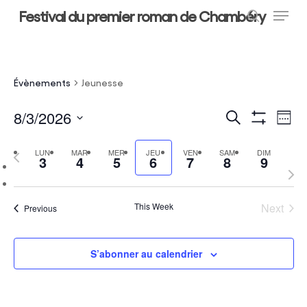
Menu
Skip
Festival du premier roman de Chambéry
to
search
main
Close
content
Menu
Évènements
Jeunesse
8/3/2026
Recherche
Nav
Recherche
Week
Montrer
Select
de
Les
Et
Filtres
Previous
LUN
MAR
MER
JEU
VEN
SAM
DIM
date.
3
4
5
6
7
8
9
vue
Navigation
week
Next
Év
week
De
This Week
Next
Previous
Vues
Évènements
S’abonner au calendrier